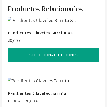
Productos Relacionados
Pendientes Claveles Barrita XL
28,00
€
SELECCIONAR OPCIONES
Este
producto
tiene
múltiples
variantes.
Pendientes Claveles Barrita
Las
Rango
18,00
€
-
20,00
€
opciones
de