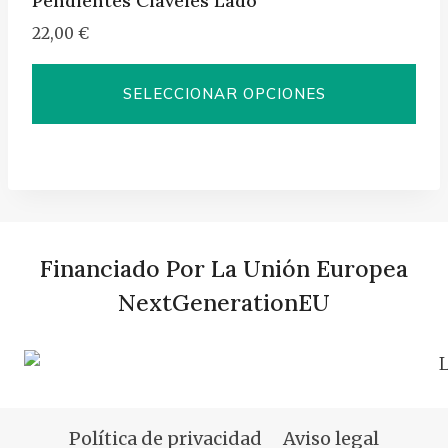
Pendientes Claveles Lado
producto
22,00
€
SELECCIONAR OPCIONES
Este
producto
tiene
múltiples
variantes.
Financiado Por La Unión Europea
Las
NextGenerationEU
opciones
se
pueden
elegir
en
Política de privacidad
Aviso legal
la